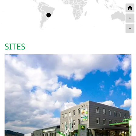
+
-
SITES