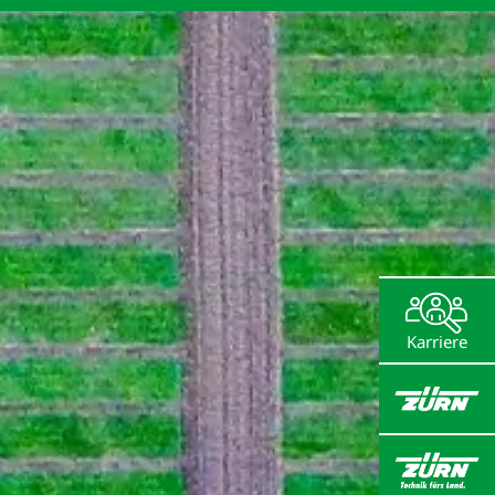
Deutsch
Oberflächen­zentrum
Feld­versuchs­technik
Service & Support
Karriere