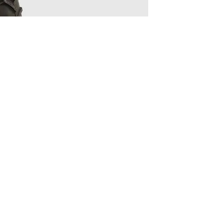
riierender Applikationsmenge.
engen und schneller Wechsel der
ittel über einen Bandkopf.