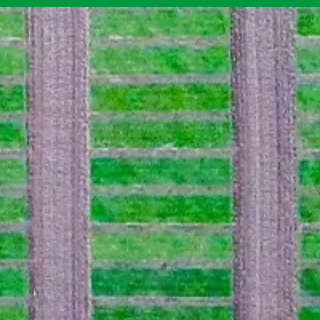
Kontakt
Messen & Termine
Presse
Unternehmen
Aktuelles
Schneidwerke
Ökonven­tio­nelle Lösungen