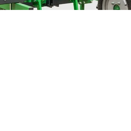
Parzellendüngerstreuer für Düngeversuche mit va
Präzise Applikation in Einzelparzellen ohne Restm
Düngemittel nach jeder Parzelle.
Präzise Längsverteilung unterschiedlicher Düngem