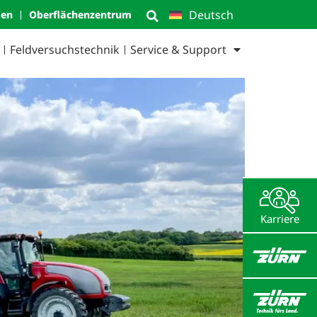
Deutsch
men
Oberflächen­zentrum
Feld­versuchs­technik
Service & Support
Karriere