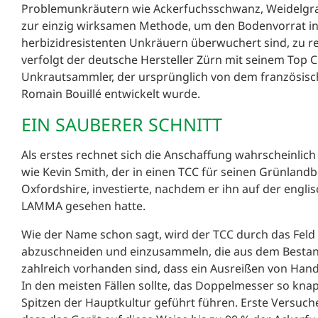
Problemunkräutern wie Ackerfuchsschwanz, Weidelgra
zur einzig wirksamen Methode, um den Bodenvorrat in 
herbizidresistenten Unkräuern überwuchert sind, zu r
verfolgt der deutsche Hersteller Zürn mit seinem Top C
Unkrautsammler, der ursprünglich von dem französisc
Romain Bouillé entwickelt wurde.
EIN SAUBERER SCHNITT
Als erstes rechnet sich die Anschaffung wahrscheinlic
wie Kevin Smith, der in einen TCC für seinen Grünlandb
Oxfordshire, investierte, nachdem er ihn auf der engl
LAMMA gesehen hatte.
Wie der Name schon sagt, wird der TCC durch das Feld
abzuschneiden und einzusammeln, die aus dem Bestan
zahlreich vorhanden sind, dass ein Ausreißen von Ha
In den meisten Fällen sollte, das Doppelmesser so kna
Spitzen der Hauptkultur geführt führen. Erste Versuch