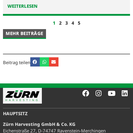
WEITERLESEN
1
2
3
4
5
MEHR BEITRÄGE
Beitrag teilen
HAUPTSITZ
Zürn Harvesting GmbH & Co. KG
Eichenstraße 27, D-74747 Ravenstein-Merchingen