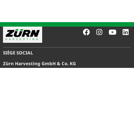
SIÈGE SOCIAL
Zürn Harvesting GmbH & Co. KG
Eichenstraße 27, D-74747 Ravenstein-Merchingen
CONTACT
MENTIONS LÉGALES
+49 (0) 6297 92885-0
Mentions légales
info@zuern-harvesting.de
Protection des données
Conditions générales de
vente
© 2026 Zürn Harvesting GmbH & Co. KG