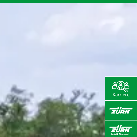
Deutsch
Oberflächen­zentrum
Feld­versuchs­technik
Service & Support
Karriere