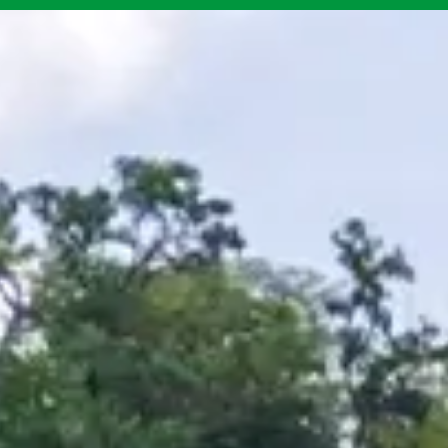
Kontakt
Messen & Termine
Presse
Unternehmen
Aktuelles
Schneidwerke
Ökonven­tio­nelle Lösungen